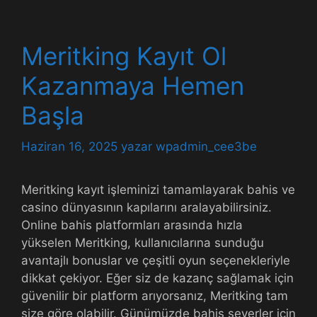
Meritking Kayıt Ol
Kazanmaya Hemen
Başla
Haziran 16, 2025
yazar
wpadmin_cee3be
Meritking kayıt işleminizi tamamlayarak bahis ve
casino dünyasının kapılarını aralayabilirsiniz.
Online bahis platformları arasında hızla
yükselen Meritking, kullanıcılarına sunduğu
avantajlı bonuslar ve çeşitli oyun seçenekleriyle
dikkat çekiyor. Eğer siz de kazanç sağlamak için
güvenilir bir platform arıyorsanız, Meritking tam
size göre olabilir. Günümüzde bahis severler için