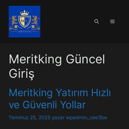
İçeriğe
atla
Menü
Meritking Güncel
Giriş
Meritking Yatırım Hızlı
ve Güvenli Yollar
Temmuz 25, 2025
yazar
wpadmin_cee3be