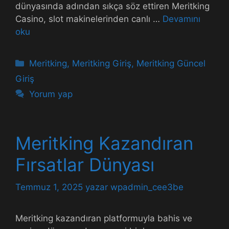
dünyasında adından sıkça söz ettiren Meritking
Casino, slot makinelerinden canlı …
Devamını
oku
Kategoriler
Meritking
,
Meritking Giriş
,
Meritking Güncel
Giriş
Yorum yap
Meritking Kazandıran
Fırsatlar Dünyası
Temmuz 1, 2025
yazar
wpadmin_cee3be
Meritking kazandıran platformuyla bahis ve