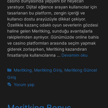
casino dünyasında yepyeni bir heyecan
yaratıyor. Dijital eğlence arayan kullanıcılar için
tasarlanan bu platform, zengin içeriği ve
kullanıcı dostu arayüzüyle dikkat çekiyor.
Özellikle kazanç odaklı oyun severlerin gözdesi
haline gelen Meritking, sunduğu avantajlarla
rakiplerinden ayrılıyor. Günümüzde online bahis
ve casino platformları arasında seçim yapmak
giderek zorlaşırken, Meritking kazandıran
fırsatlarıyla kullanıcılarına …
Devamını oku
Kategoriler
Meritking
,
Meritking Giriş
,
Meritking Güncel
Giriş
Yorum yap
Meritking Bonus