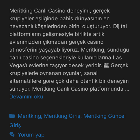
Meritking Canlı Casino deneyimi, gerçek
krupiyeler eşliğinde bahis dünyasının en
heyecanlı köşelerinden birini oluşturuyor. Dijital
platformların gelişmesiyle birlikte artık
evlerimizden çıkmadan gerçek casino
atmosferini yaşayabiliyoruz. Meritking, sunduğu
canlı casino seçenekleriyle kullanıcılarına Las
Vegas’ı evlerine taşıyor desek yeridir. 🎰 Gerçek
krupiyelerle oynanan oyunlar, sanal
alternatiflere göre çok daha otantik bir deneyim
sunuyor. Meritking Canlı Casino platformunda …
Devamını oku
Kategoriler
Meritking
,
Meritking Giriş
,
Meritking Güncel
Giriş
Yorum yap