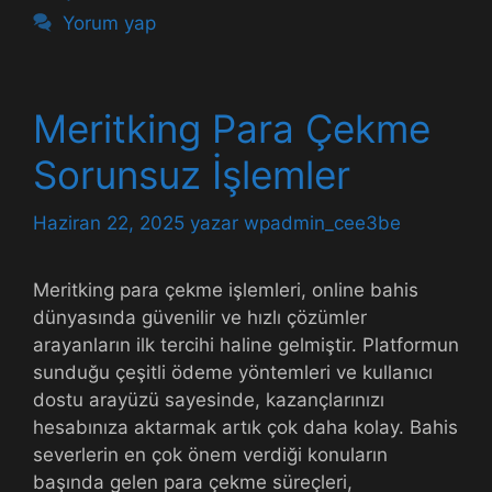
Yorum yap
Meritking Para Çekme
Sorunsuz İşlemler
Haziran 22, 2025
yazar
wpadmin_cee3be
Meritking para çekme işlemleri, online bahis
dünyasında güvenilir ve hızlı çözümler
arayanların ilk tercihi haline gelmiştir. Platformun
sunduğu çeşitli ödeme yöntemleri ve kullanıcı
dostu arayüzü sayesinde, kazançlarınızı
hesabınıza aktarmak artık çok daha kolay. Bahis
severlerin en çok önem verdiği konuların
başında gelen para çekme süreçleri,