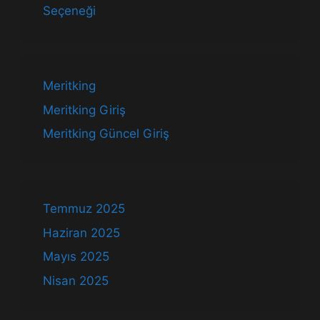
Seçeneği
Meritking
Meritking Giriş
Meritking Güncel Giriş
Temmuz 2025
Haziran 2025
Mayıs 2025
Nisan 2025