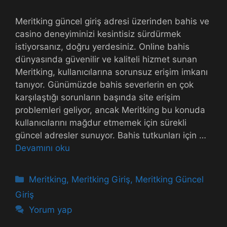
Meritking güncel giriş adresi üzerinden bahis ve
casino deneyiminizi kesintisiz sürdürmek
istiyorsanız, doğru yerdesiniz. Online bahis
dünyasında güvenilir ve kaliteli hizmet sunan
Meritking, kullanıcılarına sorunsuz erişim imkanı
tanıyor. Günümüzde bahis severlerin en çok
karşılaştığı sorunların başında site erişim
problemleri geliyor, ancak Meritking bu konuda
kullanıcılarını mağdur etmemek için sürekli
güncel adresler sunuyor. Bahis tutkunları için …
Devamını oku
Kategoriler
Meritking
,
Meritking Giriş
,
Meritking Güncel
Giriş
Yorum yap