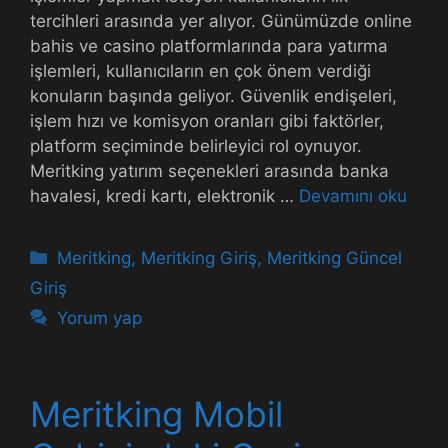
tercihleri arasında yer alıyor. Günümüzde online
bahis ve casino platformlarında para yatırma
işlemleri, kullanıcıların en çok önem verdiği
konuların başında geliyor. Güvenlik endişeleri,
işlem hızı ve komisyon oranları gibi faktörler,
platform seçiminde belirleyici rol oynuyor.
Meritking yatırım seçenekleri arasında banka
havalesi, kredi kartı, elektronik …
Devamını oku
Kategoriler
Meritking
,
Meritking Giriş
,
Meritking Güncel
Giriş
Yorum yap
Meritking Mobil