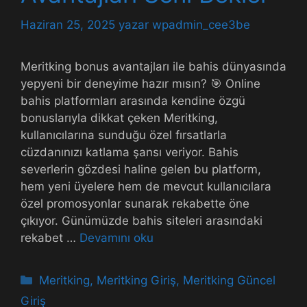
Haziran 25, 2025
yazar
wpadmin_cee3be
Meritking bonus avantajları ile bahis dünyasında
yepyeni bir deneyime hazır mısın? 🎯 Online
bahis platformları arasında kendine özgü
bonuslarıyla dikkat çeken Meritking,
kullanıcılarına sunduğu özel fırsatlarla
cüzdanınızı katlama şansı veriyor. Bahis
severlerin gözdesi haline gelen bu platform,
hem yeni üyelere hem de mevcut kullanıcılara
özel promosyonlar sunarak rekabette öne
çıkıyor. Günümüzde bahis siteleri arasındaki
rekabet …
Devamını oku
Kategoriler
Meritking
,
Meritking Giriş
,
Meritking Güncel
Giriş