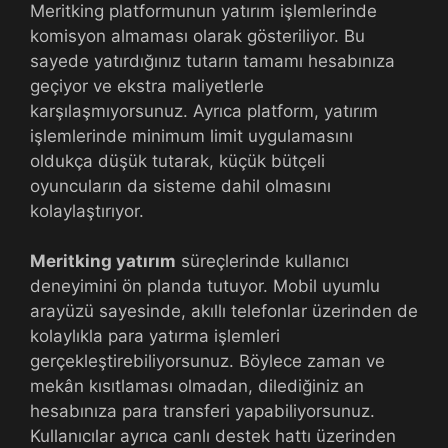
Meritking platformunun yatırım işlemlerinde
komisyon almaması olarak gösteriliyor. Bu
sayede yatırdığınız tutarın tamamı hesabınıza
geçiyor ve ekstra maliyetlerle
karşılaşmıyorsunuz. Ayrıca platform, yatırım
işlemlerinde minimum limit uygulamasını
oldukça düşük tutarak, küçük bütçeli
oyuncuların da sisteme dahil olmasını
kolaylaştırıyor.
Meritking yatırım
süreçlerinde kullanıcı
deneyimini ön planda tutuyor. Mobil uyumlu
arayüzü sayesinde, akıllı telefonlar üzerinden de
kolaylıkla para yatırma işlemleri
gerçekleştirebiliyorsunuz. Böylece zaman ve
mekân kısıtlaması olmadan, dilediğiniz an
hesabınıza para transferi yapabiliyorsunuz.
Kullanıcılar ayrıca canlı destek hattı üzerinden