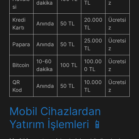
dakika
TL
z
si
Kredi
20.000
Ücretsi
Anında
50 TL
Kartı
TL
z
25.000
Ücretsi
Papara
Anında
50 TL
TL
z
10-60
100.00
Ücretsi
Bitcoin
100 TL
dakika
0 TL
z
QR
10.000
Ücretsi
Anında
50 TL
Kod
TL
z
Mobil Cihazlardan
Yatırım İşlemleri 📱