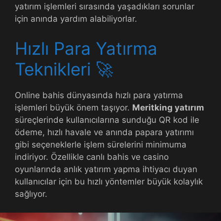
yatırım işlemleri sırasında yaşadıkları sorunlar
için anında yardım alabiliyorlar.
Hızlı Para Yatırma
Teknikleri 🚀
Online bahis dünyasında hızlı para yatırma
işlemleri büyük önem taşıyor.
Meritking yatırım
süreçlerinde kullanıcılarına sunduğu QR kod ile
ödeme, hızlı havale ve anında papara yatırımı
gibi seçeneklerle işlem sürelerini minimuma
indiriyor. Özellikle canlı bahis ve casino
oyunlarında anlık yatırım yapma ihtiyacı duyan
kullanıcılar için bu hızlı yöntemler büyük kolaylık
sağlıyor.