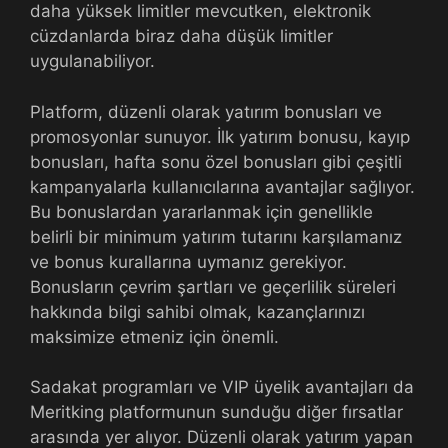
daha yüksek limitler mevcutken, elektronik
cüzdanlarda biraz daha düşük limitler
uygulanabiliyor.
Platform, düzenli olarak yatırım bonusları ve
promosyonlar sunuyor. İlk yatırım bonusu, kayıp
bonusları, hafta sonu özel bonusları gibi çeşitli
kampanyalarla kullanıcılarına avantajlar sağlıyor.
Bu bonuslardan yararlanmak için genellikle
belirli bir minimum yatırım tutarını karşılamanız
ve bonus kurallarına uymanız gerekiyor.
Bonusların çevrim şartları ve geçerlilik süreleri
hakkında bilgi sahibi olmak, kazançlarınızı
maksimize etmeniz için önemli.
Sadakat programları ve VIP üyelik avantajları da
Meritking platformunun sunduğu diğer fırsatlar
arasında yer alıyor. Düzenli olarak yatırım yapan