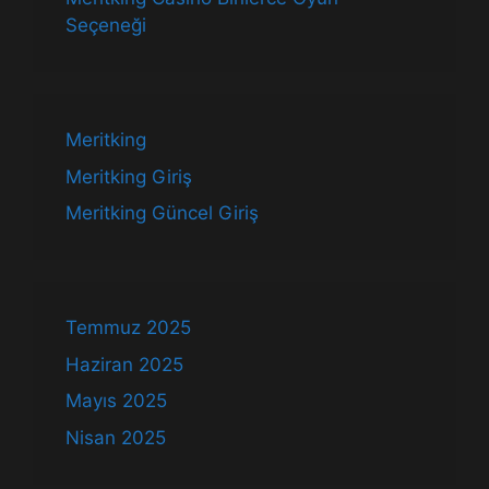
Seçeneği
Meritking
Meritking Giriş
Meritking Güncel Giriş
Temmuz 2025
Haziran 2025
Mayıs 2025
Nisan 2025