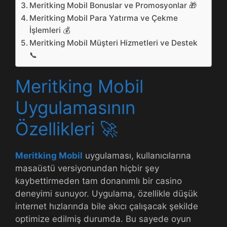
Meritking Mobil Bonuslar ve Promosyonlar 🎁
Meritking Mobil Para Yatırma ve Çekme
İşlemleri 💰
Meritking Mobil Müşteri Hizmetleri ve Destek
📞
Meritking Mobil
Uygulamasının
Özellikleri 🚀
Meritking Mobil
uygulaması, kullanıcılarına
masaüstü versiyonundan hiçbir şey
kaybettirmeden tam donanımlı bir casino
deneyimi sunuyor. Uygulama, özellikle düşük
internet hızlarında bile akıcı çalışacak şekilde
optimize edilmiş durumda. Bu sayede oyun