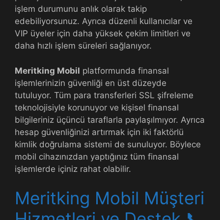
işlem durumunu anlık olarak takip
edebiliyorsunuz. Ayrıca düzenli kullanıcılar ve
VIP üyeler için daha yüksek çekim limitleri ve
daha hızlı işlem süreleri sağlanıyor.
Meritking Mobil
platformunda finansal
işlemlerinizin güvenliği en üst düzeyde
tutuluyor. Tüm para transferleri SSL şifreleme
teknolojisiyle korunuyor ve kişisel finansal
bilgileriniz üçüncü taraflarla paylaşılmıyor. Ayrıca
hesap güvenliğinizi artırmak için iki faktörlü
kimlik doğrulama sistemi de sunuluyor. Böylece
mobil cihazınızdan yaptığınız tüm finansal
işlemlerde içiniz rahat olabilir.
Meritking Mobil Müşteri
Hizmetleri ve Destek 📞