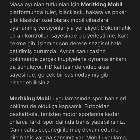
Masa oyunları tutkunları için
Meritking Mobil
platformunda rulet, blackjack, bakara ve poker
gibi klasikler özel olarak mobil cihazlara
uyarlanmış versiyonlarıyla yer alıyor. Dokunmatik
ekran kontrolleri sayesinde çip yerleştirme, kart
çekme gibi işlemler son derece sezgisel hale
getirilmiş durumda. Ayrıca canlı casino
bölümünde gerçek krupiyelerle oynama imkanı
da sunuluyor. HD kalitesinde video akışı
sayesinde, gerçek bir casinodaymış gibi
hissedebilirsiniz.
Meritking Mobil
uygulamasında spor bahisleri
bölümü de oldukça kapsamlı. Futboldan
basketbola, tenisten motor sporlarına kadar
onlarca farklı spor dalında bahis yapabilirsiniz.
Canlı bahis seçeneği ile maç devam ederken
bile bahis yapma şansınız var. Mobil uygulama,