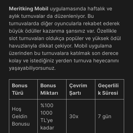
Meritking Mobil
uygulamasında haftalık ve
aylık turnuvalar da düzenleniyor. Bu
turnuvalarda diğer oyuncularla rekabet ederek
büyük ödüller kazanma şansınız var. Özellikle
slot turnuvaları oldukça popüler ve yüksek ödül
havuzlarıyla dikkat çekiyor. Mobil uygulama
üzerinden bu turnuvalara katılmak son derece
kolay ve istediğiniz yerden turnuva heyecanını
yaşayabiliyorsunuz.
Bonus
Bonus
Çevrim
Geçerlili
Türü
Miktarı
Şartı
k Süresi
%100
Hoş
1000
Geldin
30x
7 gün
TL’ye
Bonusu
kadar