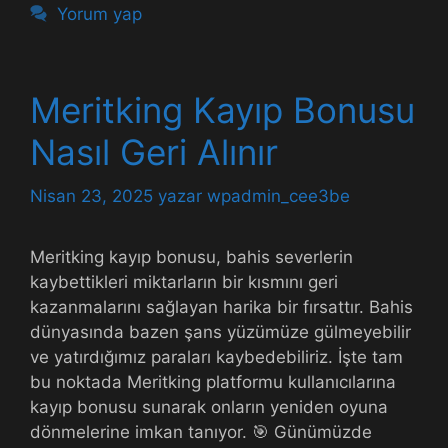
Yorum yap
Meritking Kayıp Bonusu
Nasıl Geri Alınır
Nisan 23, 2025
yazar
wpadmin_cee3be
Meritking kayıp bonusu, bahis severlerin
kaybettikleri miktarların bir kısmını geri
kazanmalarını sağlayan harika bir fırsattır. Bahis
dünyasında bazen şans yüzümüze gülmeyebilir
ve yatırdığımız paraları kaybedebiliriz. İşte tam
bu noktada Meritking platformu kullanıcılarına
kayıp bonusu sunarak onların yeniden oyuna
dönmelerine imkan tanıyor. 🎯 Günümüzde