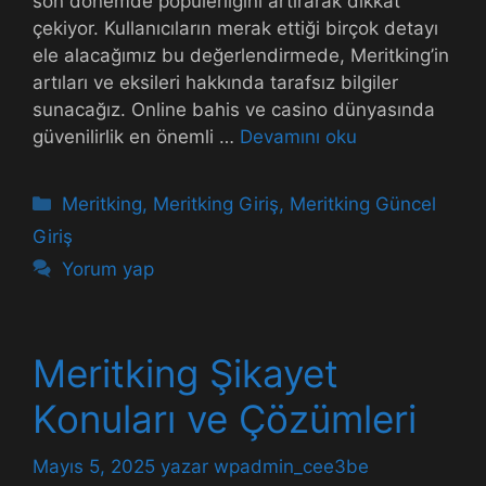
son dönemde popülerliğini artırarak dikkat
çekiyor. Kullanıcıların merak ettiği birçok detayı
ele alacağımız bu değerlendirmede, Meritking’in
artıları ve eksileri hakkında tarafsız bilgiler
sunacağız. Online bahis ve casino dünyasında
güvenilirlik en önemli …
Devamını oku
Kategoriler
Meritking
,
Meritking Giriş
,
Meritking Güncel
Giriş
Yorum yap
Meritking Şikayet
Konuları ve Çözümleri
Mayıs 5, 2025
yazar
wpadmin_cee3be