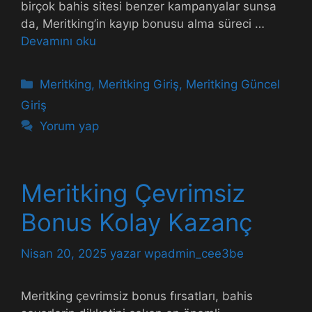
birçok bahis sitesi benzer kampanyalar sunsa
da, Meritking’in kayıp bonusu alma süreci …
Devamını oku
Kategoriler
Meritking
,
Meritking Giriş
,
Meritking Güncel
Giriş
Yorum yap
Meritking Çevrimsiz
Bonus Kolay Kazanç
Nisan 20, 2025
yazar
wpadmin_cee3be
Meritking çevrimsiz bonus fırsatları, bahis