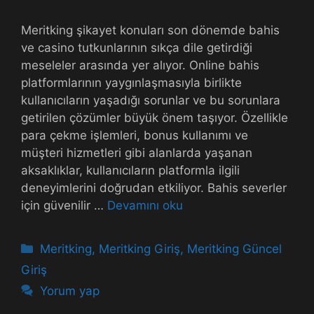
Meritking şikayet konuları son dönemde bahis
ve casino tutkunlarının sıkça dile getirdiği
meseleler arasında yer alıyor. Online bahis
platformlarının yaygınlaşmasıyla birlikte
kullanıcıların yaşadığı sorunlar ve bu sorunlara
getirilen çözümler büyük önem taşıyor. Özellikle
para çekme işlemleri, bonus kullanımı ve
müşteri hizmetleri gibi alanlarda yaşanan
aksaklıklar, kullanıcıların platformla ilgili
deneyimlerini doğrudan etkiliyor. Bahis severler
için güvenilir …
Devamını oku
Kategoriler
Meritking
,
Meritking Giriş
,
Meritking Güncel
Giriş
Yorum yap