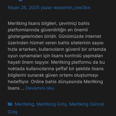
Nisan 26, 2025
yazar
wpadmin_cee3be
Meritking lisans bilgileri, çevrimiçi bahis
platformlarında güvenilirliğin en önemli
göstergelerinden biridir. Günümüzde internet
üzerinden hizmet veren bahis sitelerinin sayısı
hızla artarken, kullanıcıların güvenli bir ortamda
oyun oynamaları için lisans kontrolü yapmaları
hayati önem taşıyor. Meritking platformu da bu
noktada kullanıcılarına şeffaf bir şekilde lisans
bilgilerini sunarak güven ortamı oluşturmayı
hedefliyor. Online bahis dünyasında Meritking
lisans …
Devamını oku
Kategoriler
Meritking
,
Meritking Giriş
,
Meritking Güncel
Giriş