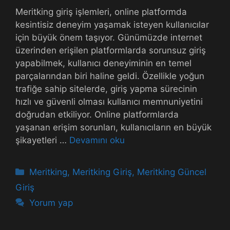
Meritking giriş işlemleri, online platformda
kesintisiz deneyim yaşamak isteyen kullanıcılar
için büyük önem taşıyor. Günümüzde internet
üzerinden erişilen platformlarda sorunsuz giriş
yapabilmek, kullanıcı deneyiminin en temel
parçalarından biri haline geldi. Özellikle yoğun
trafiğe sahip sitelerde, giriş yapma sürecinin
hızlı ve güvenli olması kullanıcı memnuniyetini
doğrudan etkiliyor. Online platformlarda
yaşanan erişim sorunları, kullanıcıların en büyük
şikayetleri …
Devamını oku
Kategoriler
Meritking
,
Meritking Giriş
,
Meritking Güncel
Giriş
Yorum yap