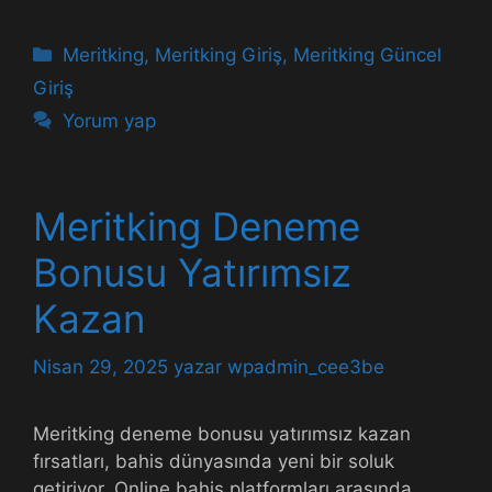
Kategoriler
Meritking
,
Meritking Giriş
,
Meritking Güncel
Giriş
Yorum yap
Meritking Deneme
Bonusu Yatırımsız
Kazan
Nisan 29, 2025
yazar
wpadmin_cee3be
Meritking deneme bonusu yatırımsız kazan
fırsatları, bahis dünyasında yeni bir soluk
getiriyor. Online bahis platformları arasında