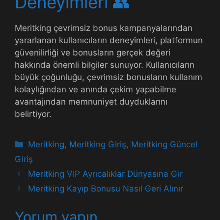
Deneyimleri 👥
Meritking çevrimsiz bonus kampanyalarından
yararlanan kullanıcıların deneyimleri, platformun
güvenilirliği ve bonusların gerçek değeri
hakkında önemli bilgiler sunuyor. Kullanıcıların
büyük çoğunluğu, çevrimsiz bonusların kullanım
kolaylığından ve anında çekim yapabilme
avantajından memnuniyet duyduklarını
belirtiyor.
Kategoriler
Meritking
,
Meritking Giriş
,
Meritking Güncel
Giriş
Meritking VIP Ayrıcalıklar Dünyasına Gir
Meritking Kayıp Bonusu Nasıl Geri Alınır
Yorum yapın