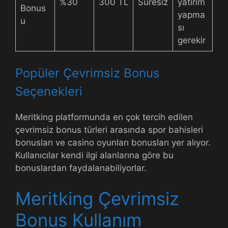
%30
300 TL
Süresiz
yatırım
Bonus
yapma
u
sı
gerekir
Popüler Çevrimsiz Bonus
Seçenekleri
Meritking platformunda en çok tercih edilen
çevrimsiz bonus türleri arasında spor bahisleri
bonusları ve casino oyunları bonusları yer alıyor.
Kullanıcılar kendi ilgi alanlarına göre bu
bonuslardan faydalanabiliyorlar.
Meritking Çevrimsiz
Bonus Kullanım