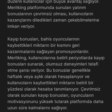
düzenli kullanıcılar için büyük avantaj sağlıyor.
Meritking platformunda sunulan yatırım
bonuslarının çevrimsiz olması, kullanıcıların
kazançlarını diledikleri zaman çekebilmelerine
imkan veriyor.
Kayıp bonusları, bahis oyuncularının
kaybettikleri miktarın bir kısmını geri
kazanmalarını sağlayan promosyonlardır.
Meritking, kullanıcılarına belirli periyotlarda kayıp
bonusları sunarak, olumsuz deneyimleri telafi
etme şansı veriyor. Bu bonuslar genellikle
haftalık veya aylık olarak hesaplanıyor ve
kullanıcıların kaybettikleri miktarın belirli bir
yüzdesi olarak hesaba tanımlanıyor. Çevrimsiz
olarak sunulan kayıp bonusları, oyuncuların
motivasyonunu yüksek tutarak platformda daha
uzun süre kalmalarını sağlıyor.