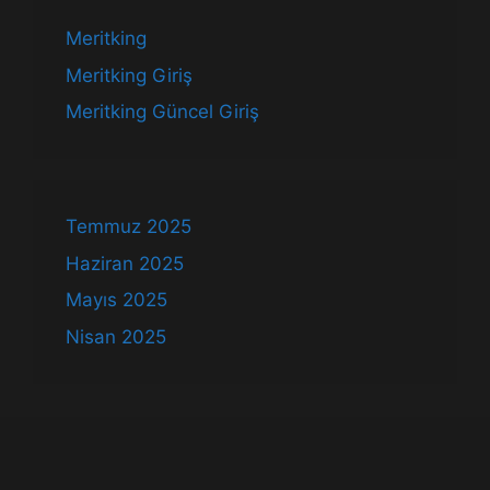
Meritking
Meritking Giriş
Meritking Güncel Giriş
Temmuz 2025
Haziran 2025
Mayıs 2025
Nisan 2025