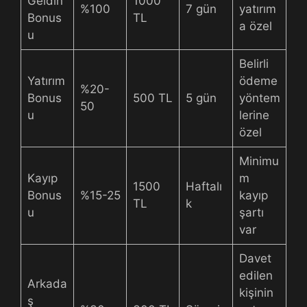
Geldin
1000
%100
7 gün
yatırım
Bonus
TL
a özel
u
Belirli
Yatırım
ödeme
%20-
Bonus
500 TL
5 gün
yöntem
50
u
lerine
özel
Minimu
Kayıp
m
1500
Haftalı
Bonus
%15-25
kayıp
TL
k
u
şartı
var
Davet
edilen
Arkada
kişinin
ş