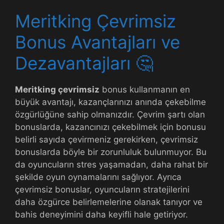
Meritking Çevrimsiz
Bonus Avantajları ve
Dezavantajları 🤔
Meritking çevrimsiz
bonus kullanmanın en
büyük avantajı, kazançlarınızı anında çekebilme
özgürlüğüne sahip olmanızdır. Çevrim şartı olan
bonuslarda, kazancınızı çekebilmek için bonusu
belirli sayıda çevirmeniz gerekirken, çevrimsiz
bonuslarda böyle bir zorunluluk bulunmuyor. Bu
da oyuncuların stres yaşamadan, daha rahat bir
şekilde oyun oynamalarını sağlıyor. Ayrıca
çevrimsiz bonuslar, oyuncuların stratejilerini
daha özgürce belirlemelerine olanak tanıyor ve
bahis deneyimini daha keyifli hale getiriyor.