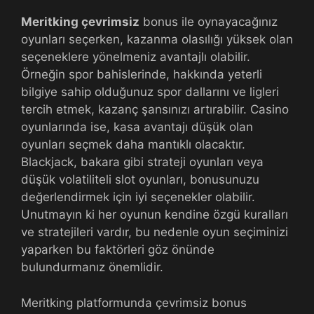
Meritking çevrimsiz
bonus ile oynayacağınız
oyunları seçerken, kazanma olasılığı yüksek olan
seçeneklere yönelmeniz avantajlı olabilir.
Örneğin spor bahislerinde, hakkında yeterli
bilgiye sahip olduğunuz spor dallarını ve ligleri
tercih etmek, kazanç şansınızı artırabilir. Casino
oyunlarında ise, kasa avantajı düşük olan
oyunları seçmek daha mantıklı olacaktır.
Blackjack, bakara gibi strateji oyunları veya
düşük volatiliteli slot oyunları, bonusunuzu
değerlendirmek için iyi seçenekler olabilir.
Unutmayın ki her oyunun kendine özgü kuralları
ve stratejileri vardır, bu nedenle oyun seçiminizi
yaparken bu faktörleri göz önünde
bulundurmanız önemlidir.
Meritking platformunda çevrimsiz bonus