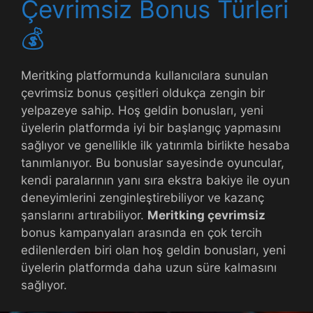
Çevrimsiz Bonus Türleri
💰
Meritking platformunda kullanıcılara sunulan
çevrimsiz bonus çeşitleri oldukça zengin bir
yelpazeye sahip. Hoş geldin bonusları, yeni
üyelerin platformda iyi bir başlangıç yapmasını
sağlıyor ve genellikle ilk yatırımla birlikte hesaba
tanımlanıyor. Bu bonuslar sayesinde oyuncular,
kendi paralarının yanı sıra ekstra bakiye ile oyun
deneyimlerini zenginleştirebiliyor ve kazanç
şanslarını artırabiliyor.
Meritking çevrimsiz
bonus kampanyaları arasında en çok tercih
edilenlerden biri olan hoş geldin bonusları, yeni
üyelerin platformda daha uzun süre kalmasını
sağlıyor.