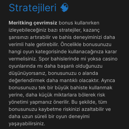
Stratejileri 🧠
Meritking çevrimsiz
bonus kullanırken
izleyebileceğiniz bazı stratejiler, kazanç
şansınızı artırabilir ve bahis deneyiminizi daha
verimli hale getirebilir. Öncelikle bonusunuzu
hangi oyun kategorisinde kullanacağınıza karar
vermelisiniz. Spor bahislerinde mi yoksa casino
oyunlarında mı daha başarılı olduğunuzu
düşünüyorsanız, bonusunuzu o alanda
değerlendirmek daha mantıklı olacaktır. Ayrıca
bonusunuzu tek bir büyük bahiste kullanmak
yerine, daha küçük miktarlara bölerek risk
yönetimi yapmanız önerilir. Bu şekilde, tüm
bonusunuzu kaybetme riskinizi azaltabilir ve
daha uzun süreli bir oyun deneyimi
yaşayabilirsiniz.