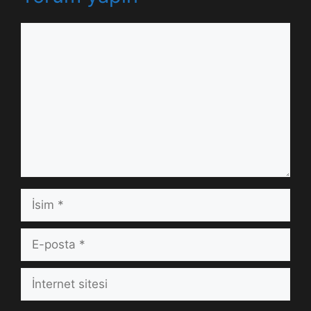
Yorum
İsim
E-
posta
İnternet
sitesi